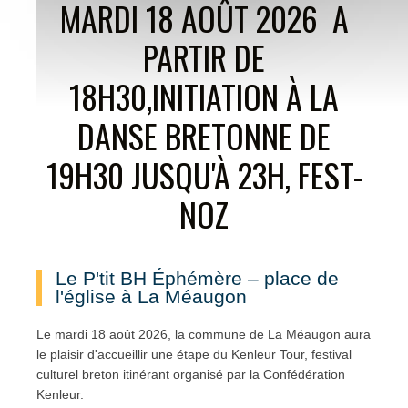
MARDI 18 AOÛT 2026 A
PARTIR DE
18H30,INITIATION À LA
DANSE BRETONNE DE
19H30 JUSQU'À 23H, FEST-
NOZ
Le P'tit BH Éphémère – place de
l'église à La Méaugon
Le mardi 18 août 2026, la commune de La Méaugon aura
le plaisir d'accueillir une étape du Kenleur Tour, festival
culturel breton itinérant organisé par la Confédération
Kenleur.