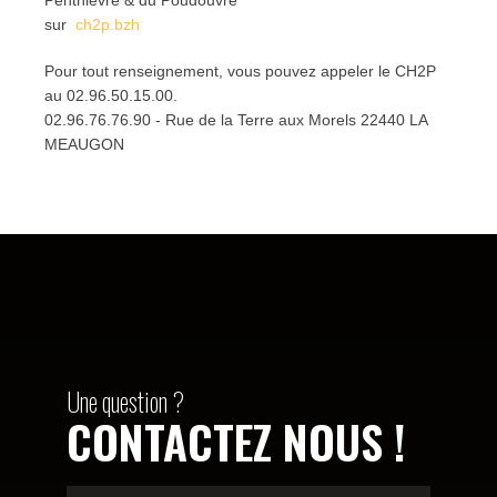
sur
ch2p.bzh
Pour tout renseignement, vous pouvez appeler le CH2P
au 02.96.50.15.00.
02.96.76.76.90 - Rue de la Terre aux Morels 22440 LA
MEAUGON
Une question ?
CONTACTEZ NOUS !